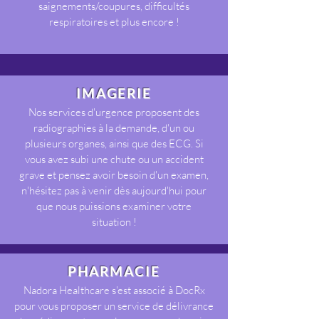
saignements/coupures, difficultés
respiratoires et plus encore !
IMAGERIE
Nos services d'urgence proposent des
radiographies à la demande, d'un ou
plusieurs organes, ainsi que des ECG. Si
vous avez subi une chute ou un accident
grave et pensez avoir besoin d'un examen,
n'hésitez pas à venir dès aujourd'hui pour
que nous puissions examiner votre
situation !
PHARMACIE
Nadora Healthcare s'est associé à DocRx
pour vous proposer un service de délivrance