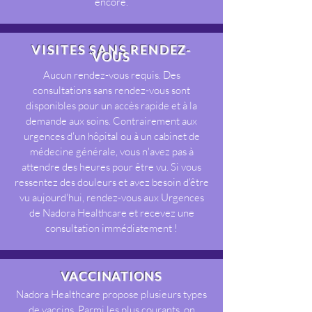
encore.
VISITES SANS RENDEZ-
VOUS
Aucun rendez-vous requis. Des
consultations sans rendez-vous sont
disponibles pour un accès rapide et à la
demande aux soins. Contrairement aux
urgences d'un hôpital ou à un cabinet de
médecine générale, vous n'avez pas à
attendre des heures pour être vu. Si vous
ressentez des douleurs et avez besoin d'être
vu aujourd'hui, rendez-vous aux Urgences
de Nadora Healthcare et recevez une
consultation immédiatement !
VACCINATIONS
Nadora Healthcare propose plusieurs types
de vaccins. Parmi les plus courants, on