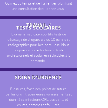
Gagnez du temps et de l'argent en planifiant
une consultation depuis chez vous !
TRAVAIL /
TESTS SCOLAIRES
Examens médicaux sportifs, tests de
dépistage de drogues à 5 ou 10 panels et
radiographies pour la tuberculose. Nous
proposons une sélection de tests
professionnels et scolaires réalisables à la
demande !
SOINS D'URGENCE
Blessures, fractures, points de suture,
perfusions intraveineuses, vomissements et
diarrhées, infections ORL, accidents et
chutes, entorses et foulures,