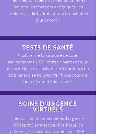
les infections des sinus, les morsures et
piqûres, les réactions allergiques, les
brûlures, la déshydratation, la bronchite et
plus encore !
TESTS DE SANTÉ
Analyses de laboratoire de base,
radiographies, ECG, tests urinaires et plus
encore. Besoin d'analyses de laboratoire ou
de bilans de santé urgents ? Nous pouvons
vous aider immédiatement !
SOINS D'URGENCE
VIRTUELS
Les consultations virtuelles d'urgence
(télésanté) sont accessibles à tous les
patients grâce à notre système de DME.