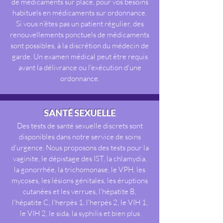
de médicaments sur place, pour vos besoins
habituels en médicaments sur ordonnance.
Si vous n'êtes pas un patient régulier, des
renouvellements ponctuels de médicaments
sont possibles, à la discrétion du médecin de
garde. Un examen médical peut être requis
avant la délivrance ou l'exécution d'une
ordonnance.
SANTÉ SEXUELLE
Des tests de santé sexuelle discrets sont
disponibles dans notre service de soins
d'urgence. Nous proposons des tests pour la
vaginite, le dépistage des IST, la chlamydia,
la gonorrhée, la trichomonase, le VPH, les
mycoses, les lésions génitales, les éruptions
cutanées et les verrues, l'hépatite B,
l'hépatite C, l'herpès 1, l'herpès 2, le VIH 1,
le VIH 2, le sida, la syphilis et bien plus